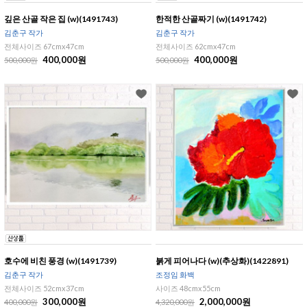
깊은 산골 작은 집 (w)(1491743)
한적한 산골짜기 (w)(1491742)
김춘구 작가
김춘구 작가
전체사이즈 67cmx47cm
전체사이즈 62cmx47cm
400,000원
400,000원
500,000원
500,000원
호수에 비친 풍경 (w)(1491739)
붉게 피어나다 (w)(추상화)(1422891)
김춘구 작가
조정임 화백
전체사이즈 52cmx37cm
사이즈 48cmx55cm
300,000원
2,000,000원
400,000원
4,320,000원