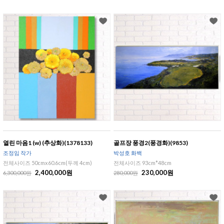
열린 마음1 (w) (추상화)(1378133)
골프장 풍경2(풍경화)(9853)
조정임 작가
박성호 화백
전체사이즈 50cmx60.6cm(두께 4cm)
전체사이즈 93cm*48cm
2,400,000원
230,000원
6,300,000원
280,000원