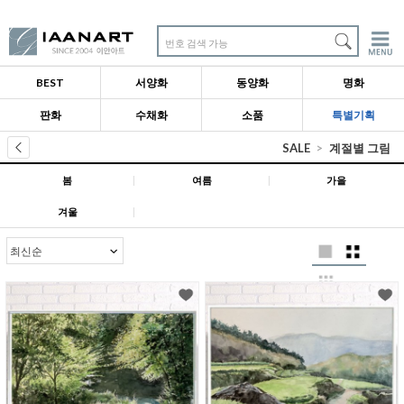
번호 검색 가능
BEST
서양화
동양화
명화
판화
수채화
소품
특별기획
SALE
계절별 그림
봄
|
여름
|
가을
겨울
|