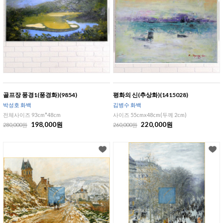
골프장 풍경1(풍경화)(9854)
평화의 신(추상화)(1415028)
박성호 화백
김병수 화백
전체사이즈 93cm*48cm
사이즈 55cmx48cm(두께 2cm)
198,000원
220,000원
280,000원
260,000원