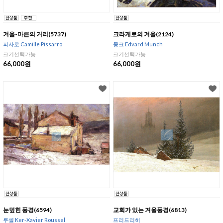
겨울-마른의 거리(5737)
크라게로의 겨울(2124)
피사로 Camille Pissarro
뭉크 Edvard Munch
크기선택가능
크기선택가능
66,000원
66,000원
눈덮힌 풍경(6594)
교회가 있는 겨울풍경(6813)
루셀 Ker-Xavier Roussel
프리드리히