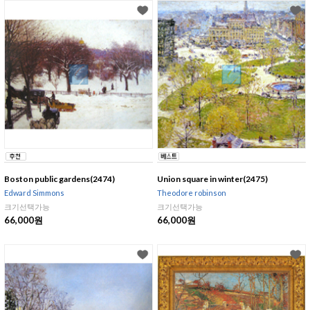
Boston public gardens(2474)
Union square in winter(2475)
Edward Simmons
Theodore robinson
크기선택가능
크기선택가능
66,000원
66,000원