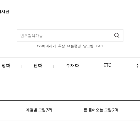
게시판
ex>해바라기
추상
여름풍경
말그림
1202
명화
판화
수채화
ETC
주
계절별 그림
(89)
돈 들어오는 그림
(20)