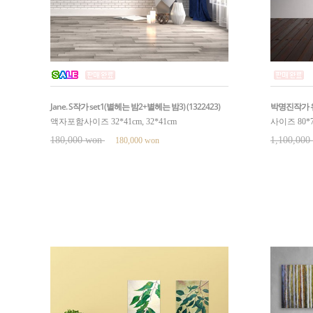
Jane. S작가 set1(별헤는 밤2+별헤는 밤3) (1322423)
박명진작가 유화 
액자포함사이즈 32*41cm, 32*41cm
사이즈 80*70
180,000 won
1,100,00
180,000 won