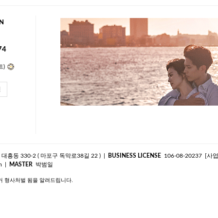
N
74
트)
인
흥동 330-2 ( 마포구 독막로38길 22 )
|
BUSINESS LICENSE
106-08-20237
[사
|
MASTER
박범일
m
거 형사처벌 됨을 알려드립니다.