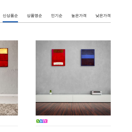
신상품순
상품명순
인기순
높은가격
낮은가격