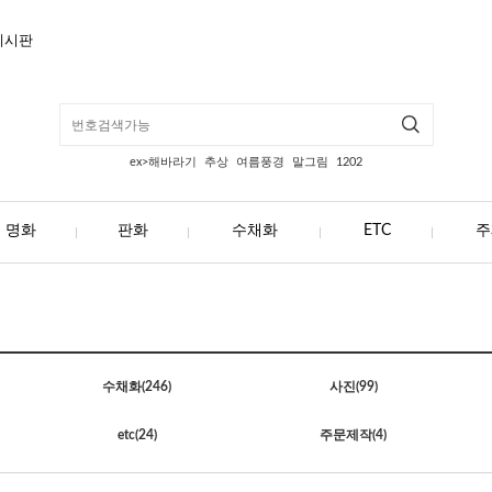
게시판
ex>해바라기
추상
여름풍경
말그림
1202
명화
판화
수채화
ETC
주
수채화
(246)
사진
(99)
etc
(24)
주문제작
(4)