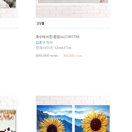
호수에 비친 풍경 (w) (1491739)
김춘구 작가
전체사이즈 52cmx37cm
400,000 won
300,000 won