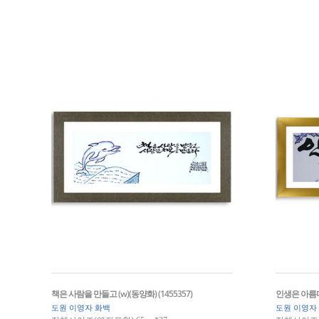
책은 사람을 만들고 (w)(동양화) (1455357)
인생은 아름다워
도원 이영자 화백
도원 이영자