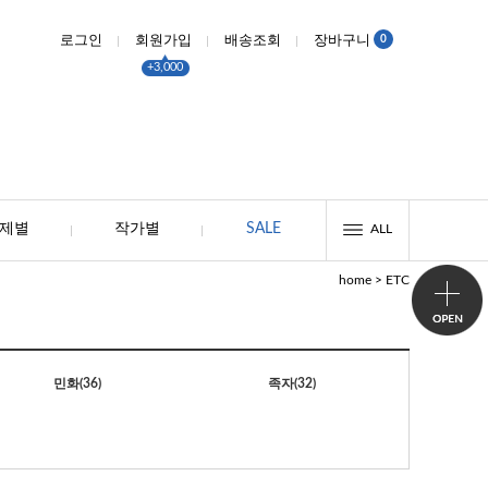
0
로그인
회원가입
배송조회
장바구니
+3,000
제별
작가별
SALE
ALL
>
home
ETC
민화
(36)
족자
(32)