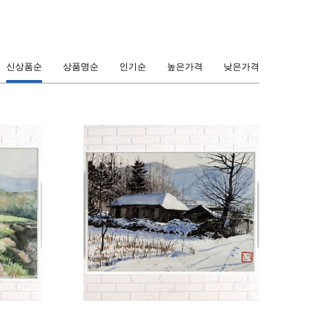
신상품순
상품명순
인기순
높은가격
낮은가격