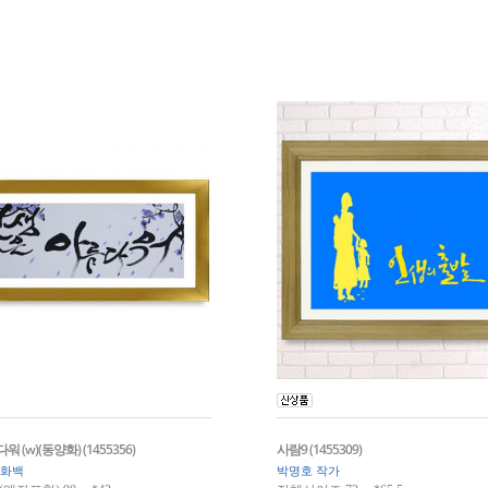
 (w)(동양화) (1455356)
사람9 (1455309)
 화백
박명호 작가