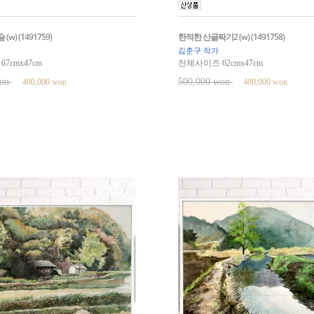
w) (1491759)
한적한 산골짜기2 (w) (1491758)
김춘구 작가
7cmx47cm
전체사이즈 62cmx47cm
won
500,000 won
400,000 won
400,000 won