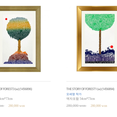
F FOREST3 (w) (1456896)
THE STORY OF FOREST1 (w) (1456894)
오세영 작가
cm*73cm
액자포함 54cm*73cm
won
280,000 won
280,000 won
280,000 won