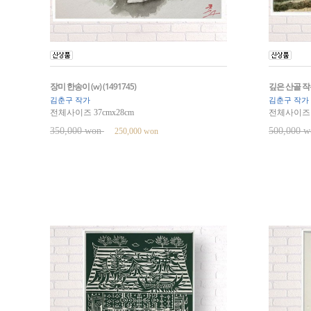
장미 한송이 (w) (1491745)
깊은 산골 작은 
김춘구 작가
김춘구 작가
전체사이즈 37cmx28cm
전체사이즈 6
350,000 won
500,000 
250,000 won