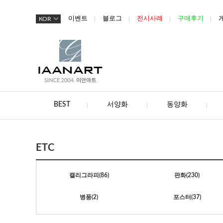
이벤트
블로그
전시사례
구매후기
KOR
BEST
서양화
동양화
ETC
캘리그라피
(86)
판화
(230)
병풍
(2)
포스터
(37)