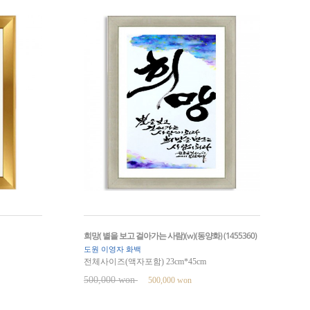
희망( 별을 보고 걸아가는 사람)(w)(동양화) (1455360)
도원 이영자 화백
전체사이즈(액자포함) 23cm*45cm
500,000 won
500,000 won