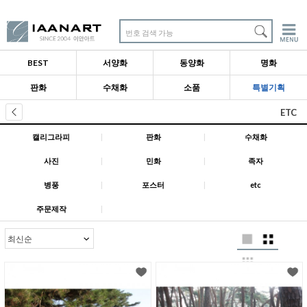
번호 검색 가능
BEST
서양화
동양화
명화
판화
수채화
소품
특별기획
ETC
캘리그라피
|
판화
|
수채화
사진
|
민화
|
족자
병풍
|
포스터
|
etc
주문제작
|