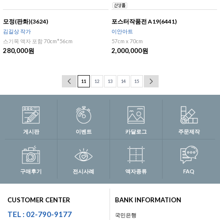
모정(판화)(3624)
포스터작품전 A19(6441)
김길상 작가
이안아트
스기목 액자 포함 70cm*56cm
57cm x 70cm
280,000원
2,000,000원
11
12
13
14
15
게시판
이벤트
카달로그
주문제작
구매후기
전시사례
액자종류
FAQ
CUSTOMER CENTER
BANK INFORMATION
TEL : 02-790-9177
국민은행