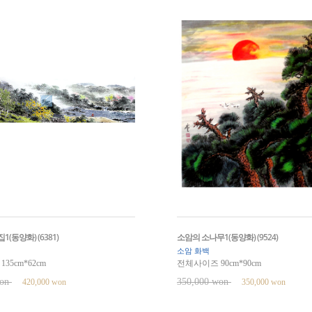
(동양화) (6381)
소암의 소나무1(동양화) (9524)
소암 화백
35cm*62cm
전체사이즈 90cm*90cm
won
350,000 won
420,000 won
350,000 won