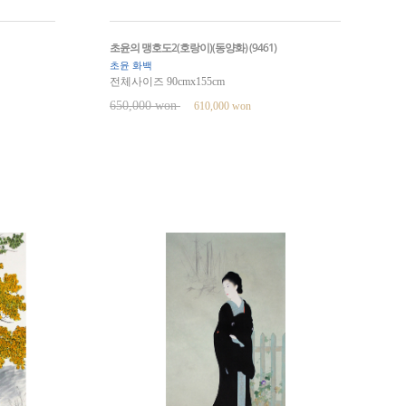
초윤의 맹호도2(호랑이)(동양화) (9461)
초윤 화백
전체사이즈 90cmx155cm
650,000 won
610,000 won