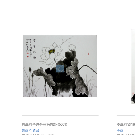
청초의 수련수묵(동양화) (6001)
주초의 열매한쌍
청초 이광섭
주초