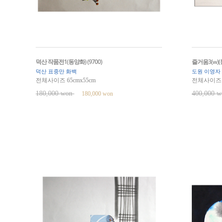
덕산 작품전1(동양화) (9700)
즐거움3(w)(동
덕산 표중만 화백
도원 이영자
전체사이즈 65cmx55cm
전체사이즈 6
180,000 won
400,000 
180,000 won