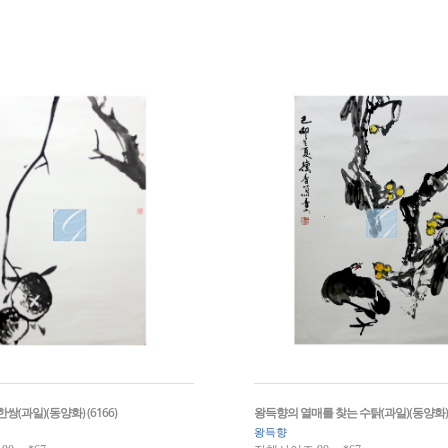
(과일)(동양화) (6166)
왕득향의 열매를 찾는 수탉(과일)(동양화) (
왕득향