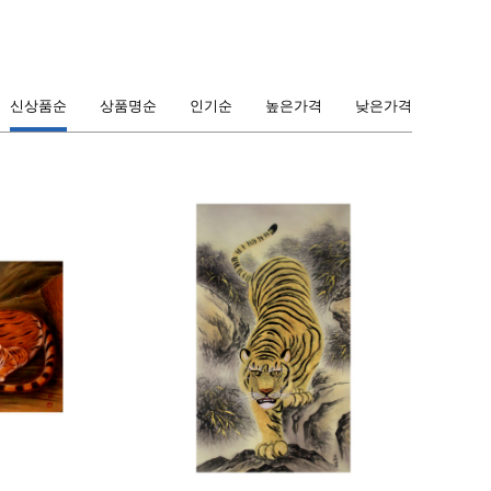
신상품순
상품명순
인기순
높은가격
낮은가격