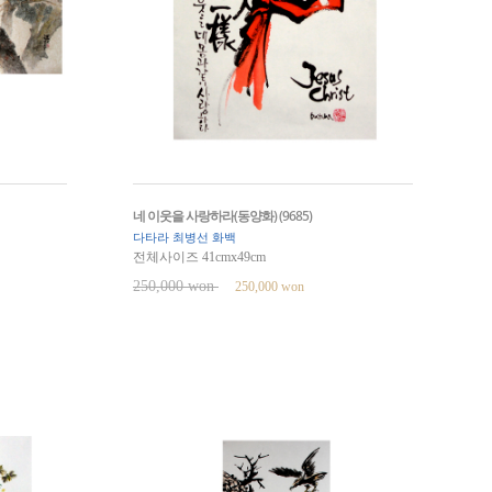
네 이웃을 사랑하라(동양화) (9685)
다타라 최병선 화백
전체사이즈 41cmx49cm
250,000 won
250,000 won