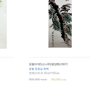
운봉의 매5(소나무)(동양화) (9807)
운봉 정창섭 화백
전체사이즈 95cm*195cm
900,000 won
900,000 won