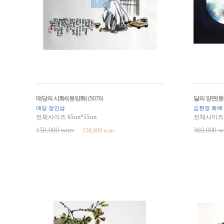
매당의 시화6(동양화) (5076)
달의 양면(동양
매당 정인섭
김현정 화백
전체사이즈 65cm*55cm
전체사이즈 9
150,000 won
300,000 
150,000 won