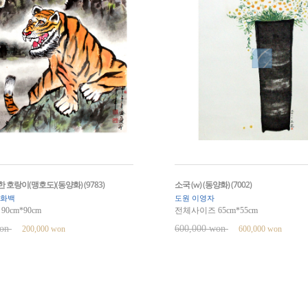
호랑이(맹호도)(동양화) (9783)
소국 (w) (동양화) (7002)
 화백
도원 이영자
0cm*90cm
전체사이즈 65cm*55cm
won
600,000 won
200,000 won
600,000 won