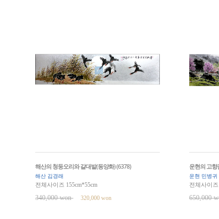
해산의 청둥오리와 갈대밭(동양화) (6378)
운현의 고향집1
해산 김경래
운현 민병귀
전체사이즈 155cm*55cm
전체사이즈 1
340,000 won
650,000 
320,000 won