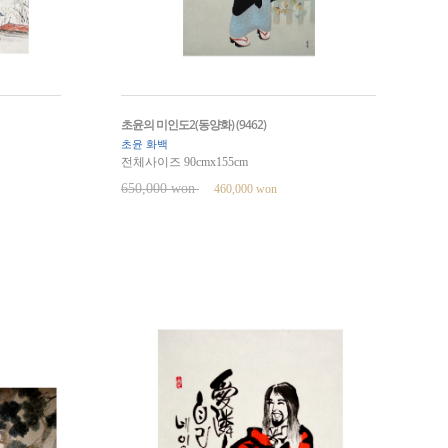
초윤의 미인도2(동양화) (9462)
초윤 화백
전체사이즈 90cmx155cm
650,000 won
460,000 won