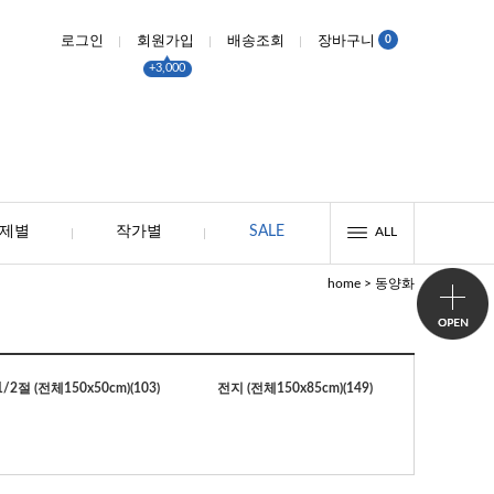
0
로그인
회원가입
배송조회
장바구니
+3,000
제별
작가별
SALE
ALL
>
home
동양화
1/2절 (전체150x50cm)
(103)
전지 (전체150x85cm)
(149)