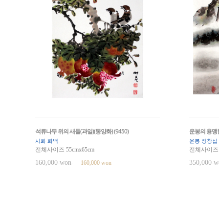
석류나무 위의 새들(과일)(동양화) (9450)
운봉의 용맹한 
시화 화백
운봉 정창섭
전체사이즈 55cmx65cm
전체사이즈 9
160,000 won
350,000 
160,000 won