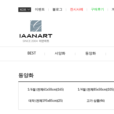
이벤트
블로그
전시사례
구매후기
KOR
BEST
서양화
동양화
동양화
1/6절 (전체61x50cm)
(165)
1/4절 (전체85x50cm)
(105)
대작 (전체195x85cm)
(25)
고가 상품
(46)