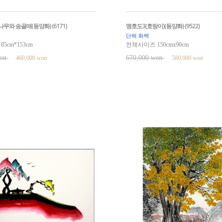
무와 송골매(동양화) (6171)
맹호도3(호랑이)(동양화) (9522)
단해 화백
5cm*153cm
전체사이즈 150cmx90cm
won
670,000 won
460,000 won
580,000 won