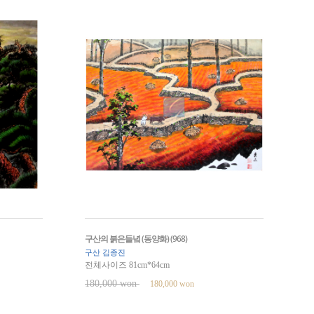
구산의 붉은들녘 (동양화) (968)
구산 김종진
전체사이즈 81cm*64cm
180,000 won
180,000 won