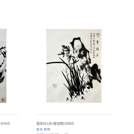
6164)
청초의 난6 (동양화) (9304)
청초 화백