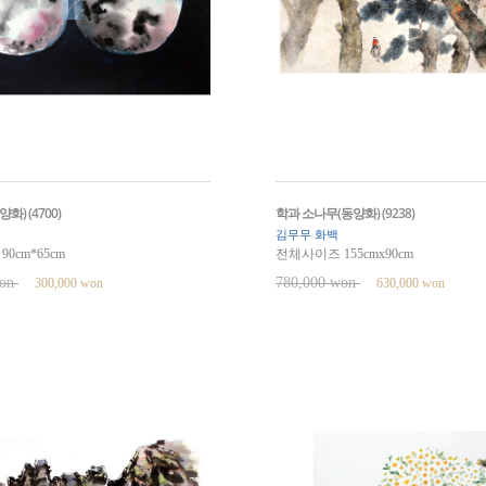
화) (4700)
학과 소나무(동양화) (9238)
김무무 화백
0cm*65cm
전체사이즈 155cmx90cm
won
780,000 won
300,000 won
630,000 won