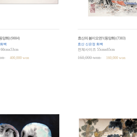
양화) (9884)
효산의 봄이오면1(동양화) (7383)
 화백
효산 신은정 화백
0cmx53cm
전체사이즈 55cmx65cm
won
160,000 won
400,000 won
160,000 won