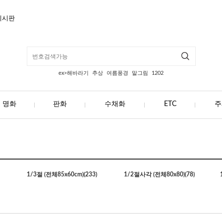
게시판
ex>해바라기
추상
여름풍경
말그림
1202
명화
판화
수채화
ETC
주
1/3절 (전체85x60cm)
(233)
1/2절사각 (전체80x80)
(78)